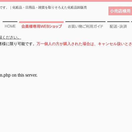
です。｜化粧品・日用品・雑貨を取りそろえた化粧品卸販売
小売店様用 
ホーム
会員様専用WEBショップ
お買物ご利用ガイド
配送・決済
録ください。
者様に限り可能です。
万一個人の方が購入された場合は、キャンセル扱いと