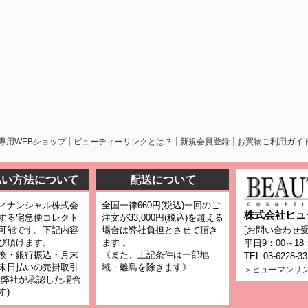
専用WEBショップ
ビューティーリンクとは？
新規会員登録
お買物ご利用ガイ
払い方法について
配送について
ィナンシャル株式会
全国一律660円(税込)一回のご
株式会社ヒュ
する宅急便コレクト
注文が33,000円(税込)を超える
可能です。下記内容
場合は弊社負担とさせて頂き
[お問い合わせ受
び頂けます。
ます 。
平日9：00～18
換・銀行振込・月末
《また、上記条件は一部地
TEL 03-6228-3
末日払いの売掛取引
域・離島を除きます》
＞ヒューマンリ
、弊社が承認した場合
す)