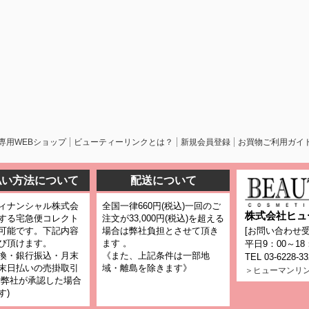
専用WEBショップ
ビューティーリンクとは？
新規会員登録
お買物ご利用ガイ
払い方法について
配送について
ィナンシャル株式会
全国一律660円(税込)一回のご
株式会社ヒュ
する宅急便コレクト
注文が33,000円(税込)を超える
可能です。下記内容
場合は弊社負担とさせて頂き
[お問い合わせ受
び頂けます。
ます 。
平日9：00～18
換・銀行振込・月末
《また、上記条件は一部地
TEL 03-6228-3
末日払いの売掛取引
域・離島を除きます》
＞ヒューマンリ
、弊社が承認した場合
す)