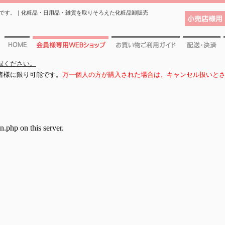
です。｜化粧品・日用品・雑貨を取りそろえた化粧品卸販売
小売店様用 
ホーム
会員様専用WEBショップ
お買物ご利用ガイド
配送・決済
録ください。
者様に限り可能です。
万一個人の方が購入された場合は、キャンセル扱いと